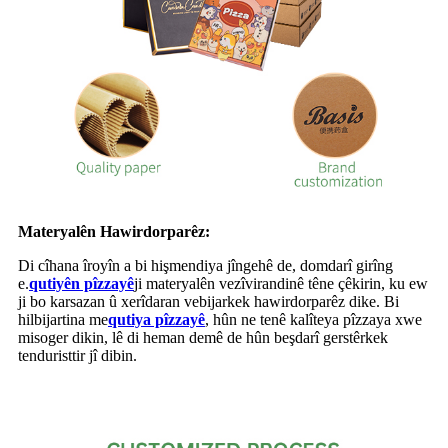
Materyalên Hawirdorparêz:
Di cîhana îroyîn a bi hişmendiya jîngehê de, domdarî girîng
e.
qutiyên pîzzayê
ji materyalên vezîvirandinê têne çêkirin, ku ew
ji bo karsazan û xerîdaran vebijarkek hawirdorparêz dike. Bi
hilbijartina me
qutiya pîzzayê
, hûn ne tenê kalîteya pîzzaya xwe
misoger dikin, lê di heman demê de hûn beşdarî gerstêrkek
tenduristtir jî dibin.