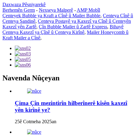
Daxwaza Pêşniyarekê
Berhemên Germ
-
Nexşeya Malperê
-
AMP Mobîl
Çenteyek Bubble ya Kraft a Çînê û Mailer Bubble
,
Çenteya Çînê û
Çenteya Şandinê
,
Çenteya Postayê ya Kaxezî ya Çînê û Çenteyên
Kaxezî yên Zarfê
,
Çîn Bubble Mailer û Zarfê Express
,
Bihayê
Çenteya Kaxezî ya Çînê û Çenteya Kirînê
,
Mailer Honeycomb û
Kraft Mailer a Çînê
,
Navenda Nûçeyan
Çima Çîn mezintirîn hilberînerê kîsên kaxezî
yên kirînê ye?
25ê Cotmeha 2025an