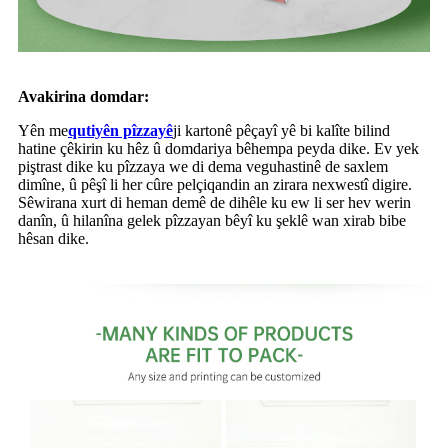
Avakirina domdar:
Yên me
qutiyên pîzzayê
ji kartonê pêçayî yê bi kalîte bilind
hatine çêkirin ku hêz û domdariya bêhempa peyda dike. Ev yek
piştrast dike ku pîzzaya we di dema veguhastinê de saxlem
dimîne, û pêşî li her cûre pelçiqandin an zirara nexwestî digire.
Sêwirana xurt di heman demê de dihêle ku ew li ser hev werin
danîn, û hilanîna gelek pîzzayan bêyî ku şeklê wan xirab bibe
hêsan dike.