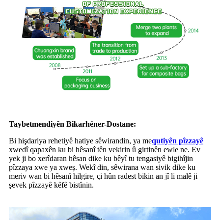
Taybetmendiyên Bikarhêner-Dostane:
Bi hişdariya rehetiyê hatiye sêwirandin, ya me
qutiyên pîzzayê
xwedî qapaxên ku bi hêsanî tên vekirin û girtinên ewle ne. Ev
yek ji bo xerîdaran hêsan dike ku bêyî tu tengasiyê bigihîjin
pîzzaya xwe ya xweş. Wekî din, sêwirana wan sivik dike ku
meriv wan bi hêsanî hilgire, çi hûn radest bikin an jî li malê ji
şevek pîzzayê kêfê bistînin.