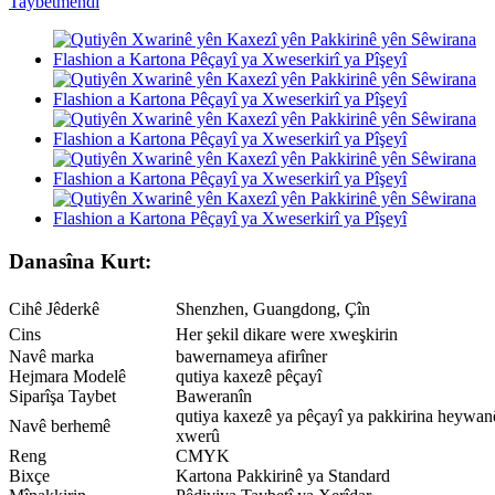
Danasîna Kurt:
Cihê Jêderkê
Shenzhen, Guangdong, Çîn
Cins
Her şekil dikare were xweşkirin
Navê marka
bawernameya afirîner
Hejmara Modelê
qutiya kaxezê pêçayî
Siparîşa Taybet
Baweranîn
qutiya kaxezê ya pêçayî ya pakkirina heywan
Navê berhemê
xwerû
Reng
CMYK
Bixçe
Kartona Pakkirinê ya Standard