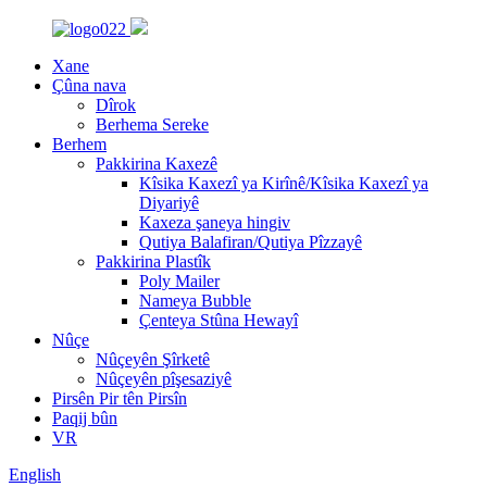
Xane
Çûna nava
Dîrok
Berhema Sereke
Berhem
Pakkirina Kaxezê
Kîsika Kaxezî ya Kirînê/Kîsika Kaxezî ya
Diyariyê
Kaxeza şaneya hingiv
Qutiya Balafiran/Qutiya Pîzzayê
Pakkirina Plastîk
Poly Mailer
Nameya Bubble
Çenteya Stûna Hewayî
Nûçe
Nûçeyên Şîrketê
Nûçeyên pîşesaziyê
Pirsên Pir tên Pirsîn
Paqij bûn
VR
English