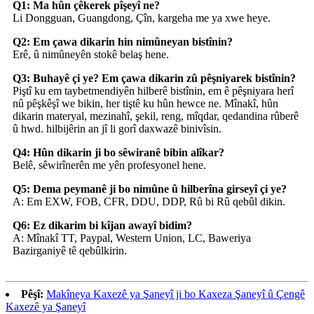
Q1: Ma hûn çêkerek pîşeyî ne?
Li Dongguan, Guangdong, Çîn, kargeha me ya xwe heye.
Q2: Em çawa dikarin hin nimûneyan bistînin?
Erê, û nimûneyên stokê belaş hene.
Q3: Buhayê çi ye? Em çawa dikarin zû pêşniyarek bistînin?
Piştî ku em taybetmendiyên hilberê bistînin, em ê pêşniyara herî
nû pêşkêşî we bikin, her tiştê ku hûn hewce ne. Mînakî, hûn
dikarin materyal, mezinahî, şekil, reng, mîqdar, qedandina rûberê
û hwd. hilbijêrin an jî li gorî daxwazê ​​​​binivîsin.
Q4: Hûn dikarin ji bo sêwiranê bibin alîkar?
Belê, sêwirînerên me yên profesyonel hene.
Q5: Dema peymanê ji bo nimûne û hilberîna girseyî çi ye?
A: Em EXW, FOB, CFR, DDU, DDP, Rû bi Rû qebûl dikin.
Q6: Ez dikarim bi kîjan awayî bidim?
A: Mînakî TT, Paypal, Western Union, LC, Baweriya
Bazirganiyê tê qebûlkirin.
Pêşî:
Makîneya Kaxezê ya Şaneyî ji bo Kaxeza Şaneyî û Çengê
Kaxezê ya Şaneyî