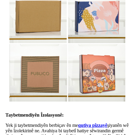
Taybetmendiyên Îzolasyonê:
Yek ji taybetmendiyên berbiçav ên me
qutiya pîzzayê
şiyanên wê
yên îzolekirinê ne. Avahiya bi taybetî hatiye sêwirandin germê