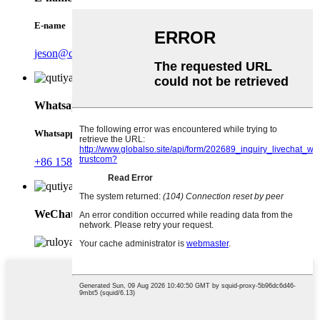
E-name
jeson@createtrust.cn
Whatsapp
Whatsapp
+86 15889368107
WeChat