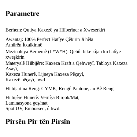
Parametre
Berhem: Qutiya Kaxezê ya Hilberîner a Xweserkirî
Awantaj: 100% Perfect Hatîye Çêkirin Ji hêla
Amûrên Îtxalkirinê
Mezinahiya Berhemê (L*W*H): Qebûl bike kîjan ku hatîye
xweşkirin
Materyalê Hilbijêre: Kaxeza Kraft a Qehweyî, Tabloya Kaxeza
Asayî,
Kaxeza Hunerê, Lijneya Kaxeza Pêçayî,
Kaxezê pêçayî, hwd.
Hilbijartina Reng: CYMK, Rengê Pantone, an Bê Reng
Hilbijêre Hunerê: Vernîşa Birqok/Mat,
Laminasyona geş/mat,
Spot UV, Embossed, û hwd.
Pirsên Pir tên Pirsîn