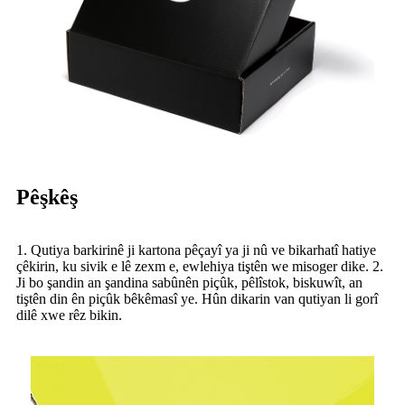
Pêşkêş
1. Qutiya barkirinê ji kartona pêçayî ya ji nû ve bikarhatî hatiye
çêkirin, ku sivik e lê zexm e, ewlehiya tiştên we misoger dike. 2.
Ji bo şandin an şandina sabûnên piçûk, pêlîstok, biskuwît, an
tiştên din ên piçûk bêkêmasî ye. Hûn dikarin van qutiyan li gorî
dilê xwe rêz bikin.