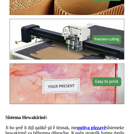
Sîstema Hewakirinê:
Ji bo şerê li dijî qalikê şil ê tirsnak, me
qutiya pîzzayê
sîstemeke
hewakirinê ya bêhempa dihewîne. Kunên stratejîk hatine danîn