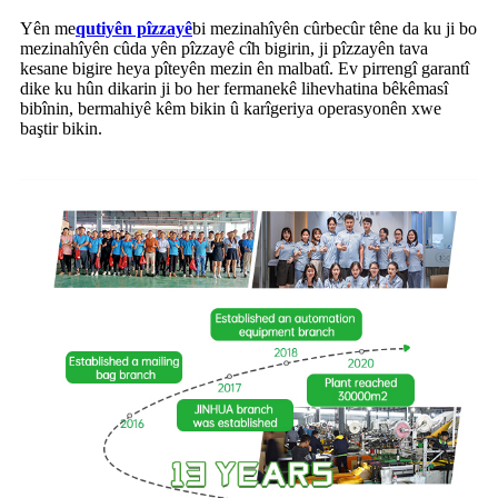
Yên me
qutiyên pîzzayê
bi mezinahîyên cûrbecûr têne da ku ji bo
mezinahîyên cûda yên pîzzayê cîh bigirin, ji pîzzayên tava
kesane bigire heya pîteyên mezin ên malbatî. Ev pirrengî garantî
dike ku hûn dikarin ji bo her fermanekê lihevhatina bêkêmasî
bibînin, bermahiyê kêm bikin û karîgeriya operasyonên xwe
baştir bikin.