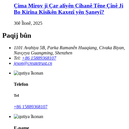
Çima Mirov ji Çar aliyên Cîhanê Têne Çînê Ji
Bo Kirîna Kîsikên Kaxezî yên Şaneyî?
30ê Îlonê, 2025
Paqij bûn
1101 Avahiya 5B, Parka Ramanên Huaqiang, Civaka Biyan,
Navçeya Guangming, Shenzhen
Tel:
+86 15889368107
jeson@createtrust.cn
Telefon
Tel
+86 15889368107
E-name