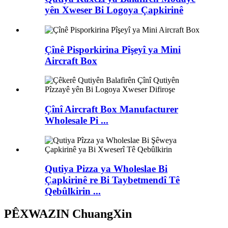
yên Xweser Bi Logoya Çapkirinê
Çînê Pisporkirina Pîşeyî ya Mini
Aircraft Box
Çînî Aircraft Box Manufacturer
Wholesale Pi ...
Qutiya Pizza ya Wholeslae Bi
Çapkirinê re Bi Taybetmendî Tê
Qebûlkirin ...
PÊXWAZIN ChuangXin