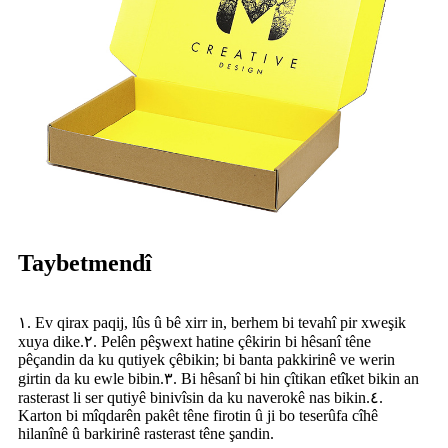
Taybetmendî
١. Ev qirax paqij, lûs û bê xirr in, berhem bi tevahî pir xweşik
xuya dike.٢. Pelên pêşwext hatine çêkirin bi hêsanî têne
pêçandin da ku qutiyek çêbikin; bi banta pakkirinê ve werin
girtin da ku ewle bibin.٣. Bi hêsanî bi hin çîtikan etîket bikin an
rasterast li ser qutiyê binivîsin da ku naverokê nas bikin.٤.
Karton bi mîqdarên pakêt têne firotin û ji bo teserûfa cîhê
hilanînê û barkirinê rasterast têne şandin.