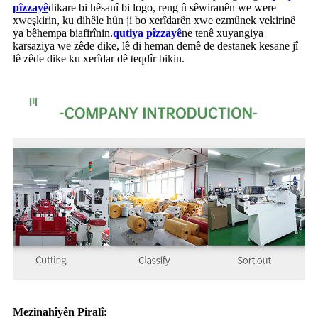
pîzzayê
dikare bi hêsanî bi logo, reng û sêwiranên we were
xweşkirin, ku dihêle hûn ji bo xerîdarên xwe ezmûnek vekirinê
ya bêhempa biafirînin.
qutiya pîzzayê
ne tenê xuyangiya
karsaziya we zêde dike, lê di heman demê de destanek kesane jî
lê zêde dike ku xerîdar dê teqdîr bikin.
Mezinahîyên Piralî: