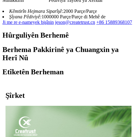
Mînakkirin
Pêdiviya Taybetî ya Xerîdar
Kêmtirîn Hejmara Siparîşê:
2000 Parçe/Parçe
Şîyana Pêdiviyê:
1000000 Parçe/Parçe di Mehê de
Ji me re e-nameyek bişînin
jeson@createtrust.cn
+86 15889368107
Hûrguliyên Berhemê
Berhema Pakkirinê ya Chuangxin ya
Herî Nû
Etîketên Berheman
Şîrket