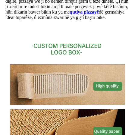
digire, pîzzaya we ji bo demên dirêjtir germ û teze dihêle. Çi hûn
ji xerîdar re radest bikin an jî li malê perçeyek ji wê kêfê bistînin,
hûn dikarin bawer bikin ku ya me
qutiya pîzzayê
dê germahiya
îdeal biparêze, û ezmûna xwarinê ya giştî baştir bike.