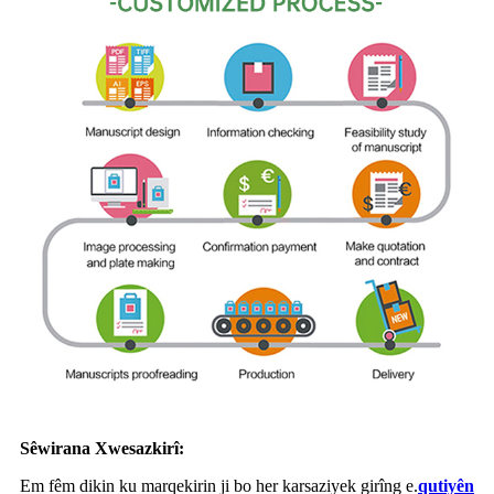
Sêwirana Xwesazkirî:
Em fêm dikin ku marqekirin ji bo her karsaziyek girîng e.
qutiyên