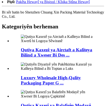
Piştî:
Pakêta Hewayî ya Bişixul / Kîsika Stûna Hewayî
Bi xêr hatin bo Shenzhen Chuang Xin Packing Material Technology
Co., Ltd.
Kategoriyên berheman
Qutiya Kaxezê ya Airctaft a Kalîteya
Bilind a Xweser Bi Des ...
Luxury Wholesale High-Qality
Packaging Paper G ...
Qutiya Kaxezî ya Balafirên Modayê