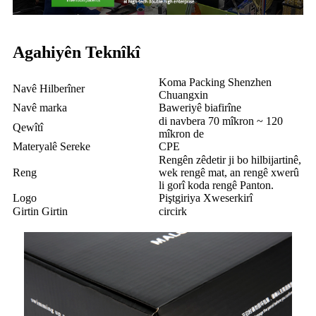
Agahiyên Teknîkî
Koma Packing Shenzhen
Navê Hilberîner
Chuangxin
Navê marka
Baweriyê biafirîne
di navbera 70 mîkron ~ 120
Qewîtî
mîkron de
Materyalê Sereke
CPE
Rengên zêdetir ji bo hilbijartinê,
Reng
wek rengê mat, an rengê xwerû
li gorî koda rengê Panton.
Logo
Piştgiriya Xweserkirî
Girtin Girtin
circirk