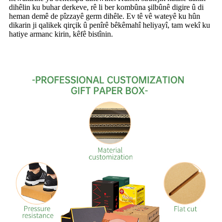
dihêlin ku buhar derkeve, rê li ber kombûna şilbûnê digire û di
heman demê de pîzzayê germ dihêle. Ev tê vê wateyê ku hûn
dikarin ji qalikek qirçik û penîrê bêkêmahî heliyayî, tam wekî ku
hatiye armanc kirin, kêfê bistînin.